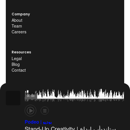
Company
About
Team
Careers
Resources
Legal
Blog
Contact
00:00
©Podeo 2025. All rights reserved.
Legal
Blog
Contact
Podeo | بوديو
Stand-Up Creativity | ستاند-أب إبداع