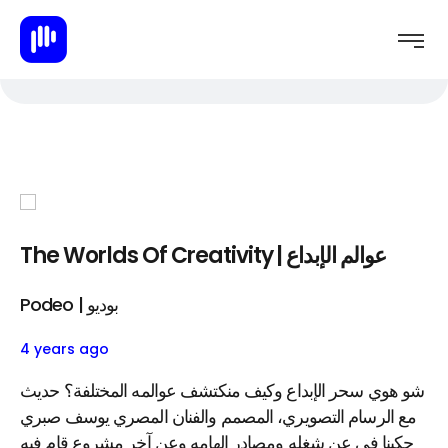
The Worlds Of Creativity | عوالم الإبداع
Podeo | بوديو
4 years ago
شو هوي سحر الإبداع وكيف منكتشف عوالمه المختلفة؟ حديث
مع الرسام التصويري، المصمم والفنان المصري يوسف صبري
حكينا في عن شغله ومصادر إلهامه وعن آخر مشروع قام فيه