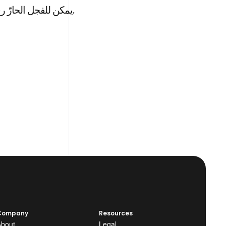
يمكن للفجل الحارّ رفع مستوى مناعتكم. تعرفوا على فوائده في هذا البودكاست.
Company
Resources
About
Legal