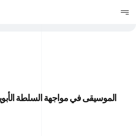
sic Facing The Patriarchy | الموسيقى في مواجهة السلطة الأبوية