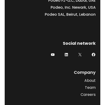
Podeo FZ-LLC, Dubai, UAE
Podeo, Inc. Newark, USA
Podeo SAL, Beirut, Lebanon
Social network
فيسبوك
إكس
لينكد إن
يوتيوب
Company
About
Team
Careers