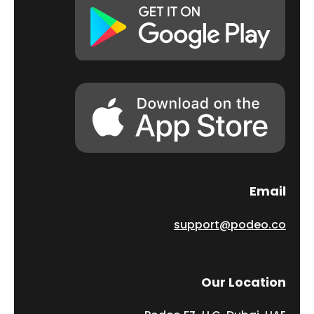
Email
support@podeo.co
Our Location