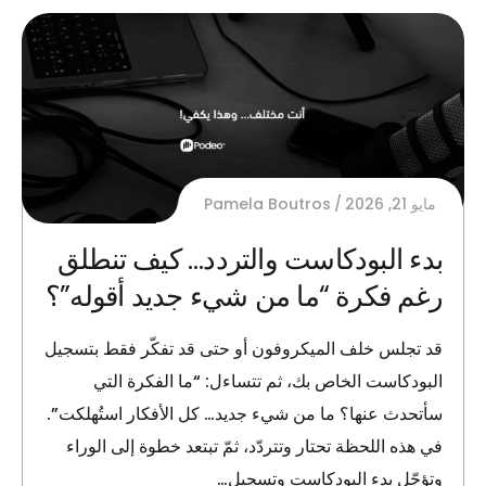
مايو 21, 2026
Pamela Boutros
بدء البودكاست والتردد… كيف تنطلق
رغم فكرة “ما من شيء جديد أقوله”؟
قد تجلس خلف الميكروفون أو حتى قد تفكّر فقط بتسجيل
البودكاست الخاص بك، ثم تتساءل: “ما الفكرة التي
سأتحدث عنها؟ ما من شيء جديد… كل الأفكار استُهلكت”.
في هذه اللحظة تحتار وتتردّد، ثمّ تبتعد خطوة إلى الوراء
وتؤجّل بدء البودكاست وتسجيل…