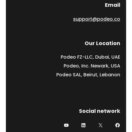
Email
support@podeo.co
Our Location
Podeo FZ-LLC, Dubai, UAE
Podeo, Inc. Newark, USA
Podeo SAL, Beirut, Lebanon
Social network
فيسبوك
إكس
لينكد إن
يوتيوب