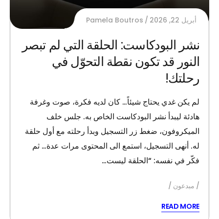
أبريل 22, 2026
Pamela Boutros
نشر البودكاست: الحلقة التي لم تبصر
النور قد تكون نقطة التحوّل في
رحلتك!
لم يكن غدي يحتاج شيئاً… كان لديه فكرة، صوت وغرفة
هادئة ليبدأ نشر البودكاست الخاص به. جلس خلف
الميكروفون، ضغط زر التسجيل وبدأ رحلته مع أول حلقة
له. أنهى التسجيل، استمع الى المحتوى مرات عدة… ثم
فكّر في نفسه: “الحلقة ليست…
مبدعون
READ MORE