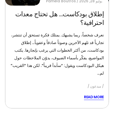
يوليو 28, 2026
Pamela Boutros
إطلاق بودكاست… هل تحتاج معدات
احترافية؟
نعرف شخصاً، ربما يشبهك. يمتلك فكرة تستحق أن تنتشر،
تجارباً قد تلهم الآخرين وصوتاً صادقاً وعفوياً… إطلاق
بودكاست، من أكثر الخطوات التي يرغب بإنجازها. يكتب
المواضيع، يفكّر بأسماء الضيوف، يدوّن الملاحظات حول
هيكل البودكاست ويقول: “سأبدأ قريباً”. لكن هذا “القريب”
لم…
مبدعون
READ MORE