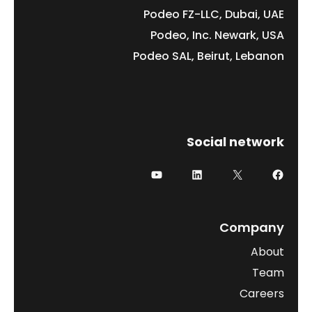
Podeo FZ-LLC, Dubai, UAE
Podeo, Inc. Newark, USA
Podeo SAL, Beirut, Lebanon
Social network
فيسبوك
إكس
لينكد إن
يوتيوب
Company
About
Team
Careers