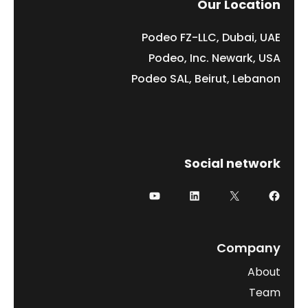
Our Location
Podeo FZ-LLC, Dubai, UAE
Podeo, Inc. Newark, USA
Podeo SAL, Beirut, Lebanon
Social network
فيسبوك
إكس
لينكد إن
يوتيوب
Company
About
Team