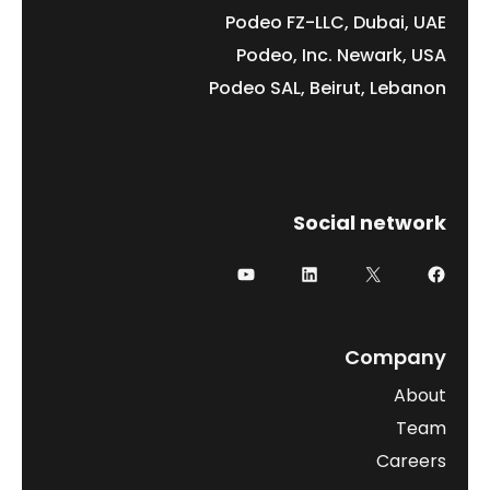
Podeo FZ-LLC, Dubai, UAE
Podeo, Inc. Newark, USA
Podeo SAL, Beirut, Lebanon
Social network
فيسبوك
إكس
لينكد إن
يوتيوب
Company
About
Team
Careers