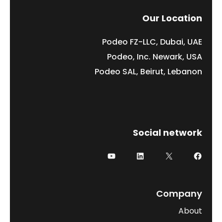
Our Location
Podeo FZ-LLC, Dubai, UAE
Podeo, Inc. Newark, USA
Podeo SAL, Beirut, Lebanon
Social network
فيسبوك
إكس
لينكد إن
يوتيوب
Company
About