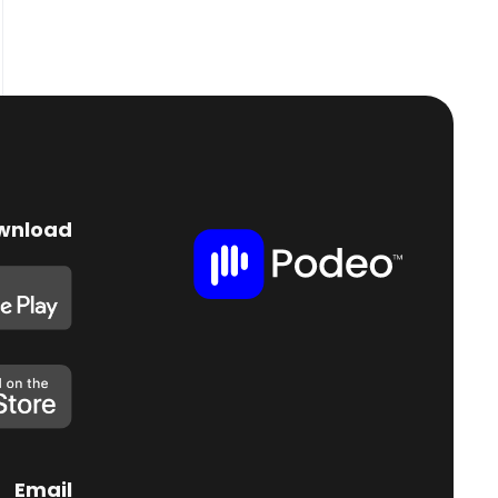
wnload
Email