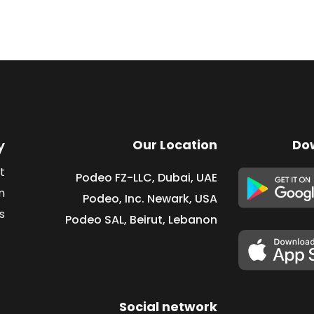
y
Our Location
Do
t
Podeo FZ-LLC, Dubai, UAE
m
Podeo, Inc. Newark, USA
s
Podeo SAL, Beirut, Lebanon
Social network