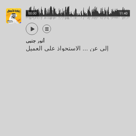
00:00
11:40
أنور جنبي
إلي عن ... الاستحواذ على العميل