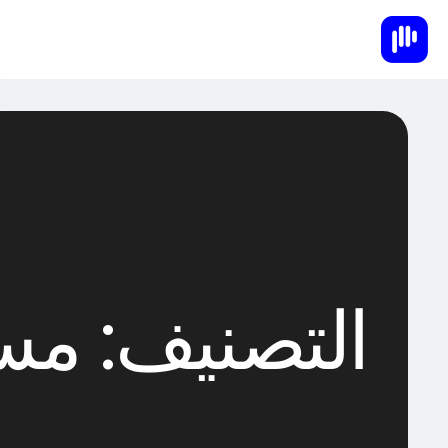
التصنيف:
مس