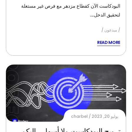
البودكاست الآن كقطاع مزدهر مع فرص غير مستغلة
لتحقيق الدخل….
مبدعون
READ MORE
يوليو 20, 2023
charbel
ترويج البودكاست ولا أسهل… إليكم