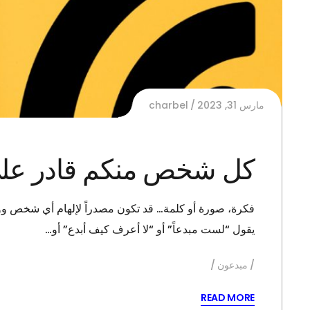
مارس 31, 2023
charbel
كل شخص منكم قادر على ا
فكرة، صورة أو كلمة… قد تكون مصدراً لإلهام أي شخص ووس
يقول “لست مبدعاً” أو “لا أعرف كيف أبدع” أو…
مبدعون
READ MORE