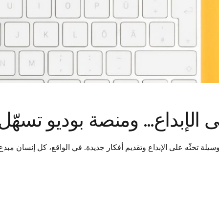
لإبداع… ومنصة بوديو تسهّل 
يلة تحثّه على الإبداع وتقديم أفكار جديدة. في الواقع، كل إنسان مب