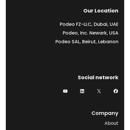
Our Location
Podeo FZ-LLC, Dubai, UAE
Podeo, Inc. Newark, USA
Podeo SAL, Beirut, Lebanon
Social network
فيسبوك
إكس
لينكد إن
يوتيوب
Company
About