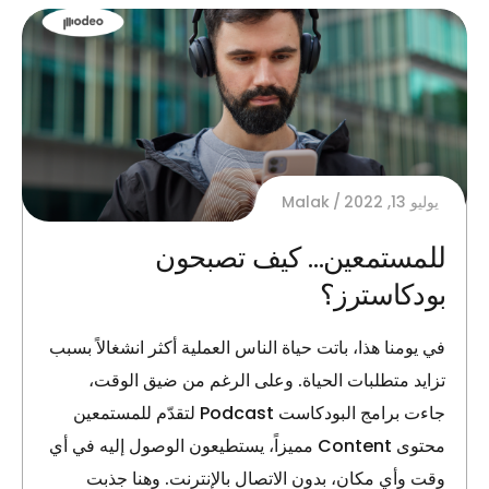
يوليو 13, 2022
Malak
للمستمعين… كيف تصبحون
بودكاسترز؟
في يومنا هذا، باتت حياة الناس العملية أكثر انشغالاً بسبب
تزايد متطلبات الحياة. وعلى الرغم من ضيق الوقت،
جاءت برامج البودكاست Podcast لتقدّم للمستمعين
محتوى Content مميزاً، يستطيعون الوصول إليه في أي
وقت وأي مكان، بدون الاتصال بالإنترنت. وهنا جذبت