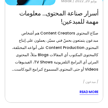
يوليو 20, 2022
Malak
أسرار صناعة المحتوى… معلومات
مهمة للمبدعين!
صنّاع المحتوى Content Creators هم أشخاص
مبدعون يتمتعون بحسّ فني مميّز، يعملون على إنتاج
المحتوى Content Production على أنواعه المختلفة،
كالمحتوى المكتوب أي المقالات Blogs مثلاً، المحتوى
المرئي أي البرامج التلفزيونية TV Shows، الفيديوهات
Videos أو حتى المحتوى المسموع كبرامج البودكاست…
مبدعون
READ MORE