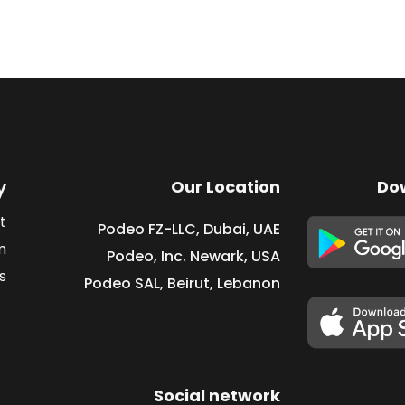
y
Our Location
Do
t
Podeo FZ-LLC, Dubai, UAE
m
Podeo, Inc. Newark, USA
s
Podeo SAL, Beirut, Lebanon
Social network