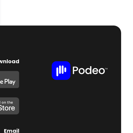
wnload
Email