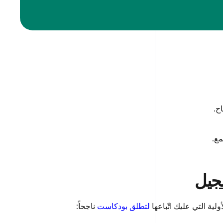
ح.
مع.
سجيل
ية التي عليك اتّباعها
لتطلق بودكاست
ناجحاً: