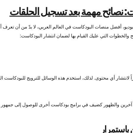
ت: نصائح مهمة بعد تسجيل الحلقات
بوديو، أفضل منصات البودكاست في العالم العربي، لا بدّ من أن تعرف أن
ئح والخطوات التي عليك القيام بها لضمان انتشار البودكاست:
راً لانتشار أي محتوى. لذلك، استخدم هذه الوسائل للترويج للبودكاست 
ن آخرين والظهور كضيف في برامج بودكاست أخرى للوصول إلى جمهور 