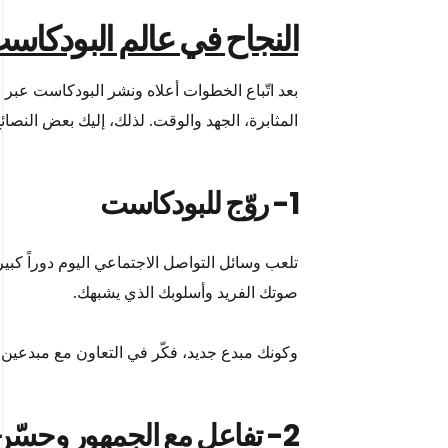
النجاح في عالم البودكاس
بعد اتّباع الخطوات أعلاه ونشر البودكاست عبر 
المثابرة، الجهد والوقت. لذلك، إليك بعض النصا
1- روّج للبودكاست
تلعب وسائل التواصل الاجتماعي اليوم دوراً كبي
صوتك الفريد وأسلوبك الذي يشبهك.
وكونك مبدع جديد، فكّر في التعاون مع مبدعي
2- تفاعل مع الجمهور وحسّن باستمرار