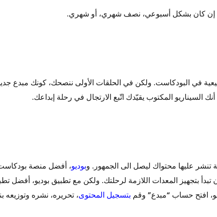
ها إن كان بشكل أسبوعي، نصف شهري، أو شهري.
يعية في البودكاست. ولكن في الحلقات الأولى ننصحك، كونك مبدع جديد،
 السيناريو المكتوب يقيّدك اتّبع الارتجال في رحلة إبداعك.
ة تنشر عليها محتواك ليصل الى الجمهور. و
بوديو
، أفضل منصة بودكاست ع
أن تبدأ بتجهيز المعدات اللازمة لرحلتك. ولكن مع تطبيق بوديو، أفضل
يو، افتح حساب “مبدع” وقم
بتسجيل المحتوى
، تحريره، نشره وتوزيعه ب