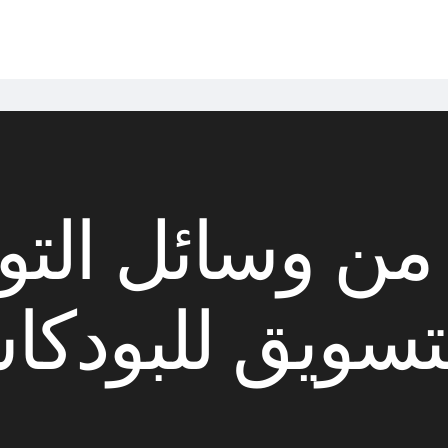
من وسائل الت
لتسويق للبودك