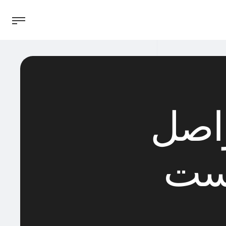
واصل
است