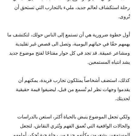
رحلة استكشاف لعالم جديد، مليء بالتجارب التي تستحق أن
تُروى.
أول خطوة ضرورية هي أن تستمع إلى الناس حولك، لتكتشف ما
يهمهم حقًا في حياتهم اليومية، وتصل الى قصص غير تقليدية
ومشاعر عميقة. قد تجد في كل حوار مفتاحًا لفتح موضوع جديد
يشد انتباه المستمعين.
كذلك، استضف أشخاصاً يمتلكون تجارب فريدة، يمكنهم أن
يقدموا وجهات نظر لم تُسمع من قبل، ليضيفوا قيمة حقيقية
لحديثك.
ولكي تجعل الموضوع ينبض بالحياة أكثر، استعن بالدراسات
والحالات الواقعية التي تُعمق الفهم وتُثري النقاش، لتجعل
المستمعين يشعرون وكأنهم جزء من رحلة حية تُحكى أمامهم.