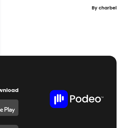
By
charbel
wnload