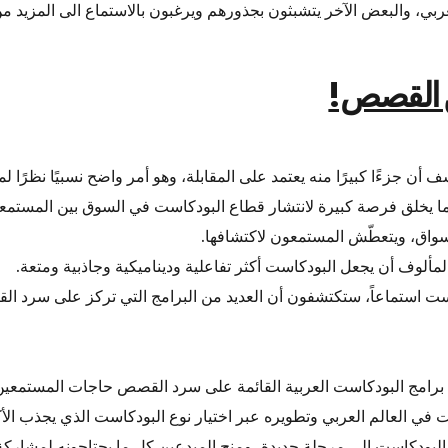
ي، والبعض الآخر يتشبثون بجذورهم ويرغبون بالاستماع الى المزيد م
من القصص!
ف أن جزءًا كبيرًا منه يعتمد على المقابلة، وهو أمر واضح نسبيًا نظرًا 
ا يخلق فرصة كبيرة لانتشار قطاع البودكاست في السوق بين المستمع
أسواق، ويتعطّش المستمعون لاكتشافها.
لوف أن يجعل البودكاست أكثر تفاعلية وديناميكية وجاذبية ومتعة.
ت استماعاً، ستكتشفون أن العديد من البرامج التي تركز على سرد القصص ه
 برامج البودكاست العربية القائمة على سرد القصص حاجات المستمعين 
في العالم العربي وتطويره عبر اختيار نوع البودكاست الذي يجذب الأ
 البودكاست الى مرحلة جديدة، ومنح المبدعين كل ما يحتاجونه لمشاركة