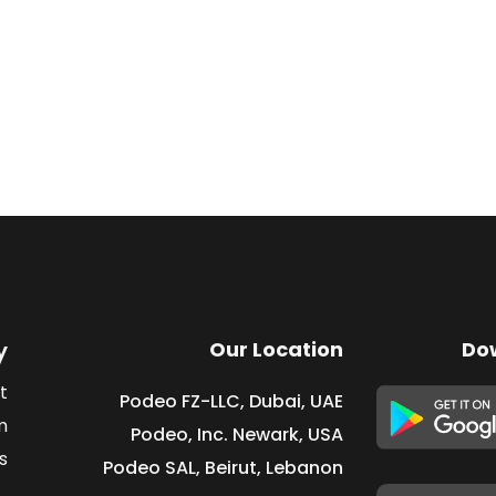
y
Our Location
Do
t
Podeo FZ-LLC, Dubai, UAE
m
Podeo, Inc. Newark, USA
s
Podeo SAL, Beirut, Lebanon