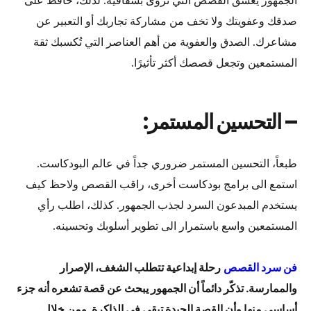
الجمهور يعشق القصص التي تُروى بشفافية. لذلك، حافظ على
صدقك وعفويتك ولا تخف من مشاركة تجاربك أو التعبير عن
مشاعرك. الصدق والعفوية من أهم العناصر التي تُكسبك ثقة
المستمعين وتجعل قصصك أكثر تأثيرًا.
– التحسين المستمر:
طبعاً، التحسين المستمر ضروري جداً في عالم البودكاست.
استمع الى برامج بودكاست أخرى، راقب القصص ولاحظ كيف
يستخدم المبدعون السرد لجذب الجمهور. كذلك، اطلب رأي
المستمعين واسع باستمرار الى تطوير أسلوبك وتحسينه.
فن سرد القصص
رحلة إبداعية تتطلب الشغف، الإصرار
والممارسة. تذكّر دائماً أن الجمهور يبحث عن قصة تشعره أنه جزء
أساسي منها وأن القصة الجيدة تبقى في الذاكرة. ومن خلال