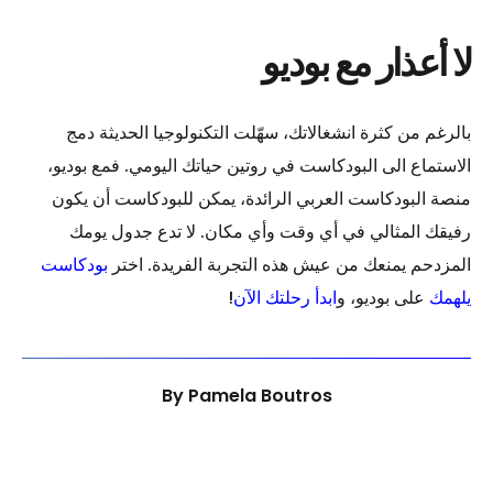
لا أعذار مع بوديو
بالرغم من كثرة انشغالاتك، سهّلت التكنولوجيا الحديثة دمج
الاستماع الى البودكاست في روتين حياتك اليومي. فمع بوديو،
منصة البودكاست العربي الرائدة، يمكن للبودكاست أن يكون
رفيقك المثالي في أي وقت وأي مكان. لا تدع جدول يومك
المزدحم يمنعك من عيش هذه التجربة الفريدة. اختر
بودكاست
يلهمك
على بوديو، و
ابدأ رحلتك الآن
!
By
Pamela Boutros