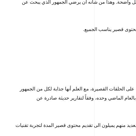
سائل واضحة. وهذا من شأنه أن يرضي الجمهور الذي يبحث عن
محتوى قصير يناسب الجميع.
ى الحلقات القصيرة، مع العلم أنها جذابة لكل من الجمهور
ثير من الوقت. والواقع أن تحميل حلقات برامج البودكاست القصيرة ارتفع بنسبة مذهلة بلغت 45% مقارنة بالعام الماضي وحده، وفقاً لتقارير حديثة صادرة عن
عديد منهم يميلون الى تقديم محتوى قصير المدة لتجربة تقنيات