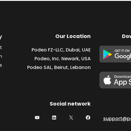
y
Our Location
Do
t
Podeo FZ-LLC, Dubai, UAE
m
Podeo, Inc. Newark, USA
s
Podeo SAL, Beirut, Lebanon
Social network
support@p