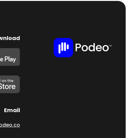
wnload
Email
odeo.co