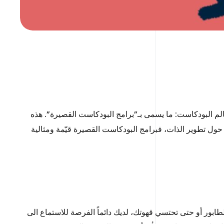
صل إلى 7 ثوانٍ في مرحلة ما. وهناك اتجاه جديد في عالم البودكاست: ما يسمى بـ”برامج البودكاست القصيرة”. هذه
ات إخبارية أو مقتطفات حول تطوير الذات، فبرامج البودكاست القصيرة قيّمة ومثالية
ابور أو حتى تحتسي قهوتك، لديك دائماً الفرصة للاستماع الى