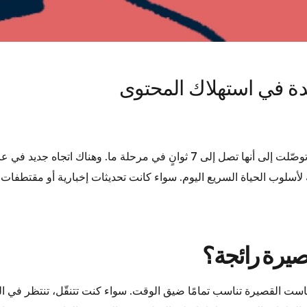
دة في استهلاك المحتوى
أصبحت فترات الانتباه محدودة للغاية، لدرجة أن بعض الدراسات توصّلت إلى أنها ت
قصيرة، التي لا تزيد مدتها عن 10 دقائق، مثالية لأسلوب الحياة السريع اليوم. سواء كانت تحديث
صيرة رائجة؟
ست القصيرة تناسب تمامًا ضيق الوقت. سواء كنت تتنقّل، تنتظر في الط