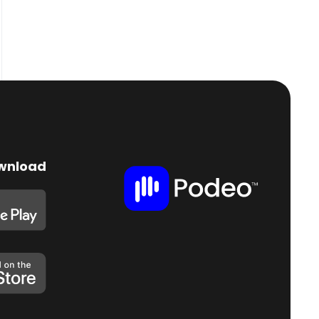
wnload