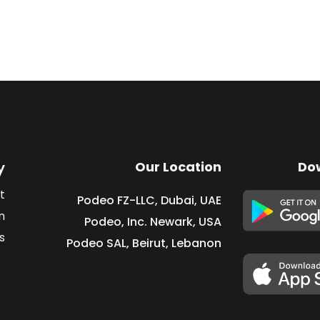
y
Our Location
Do
t
Podeo FZ-LLC, Dubai, UAE
m
Podeo, Inc. Newark, USA
s
Podeo SAL, Beirut, Lebanon