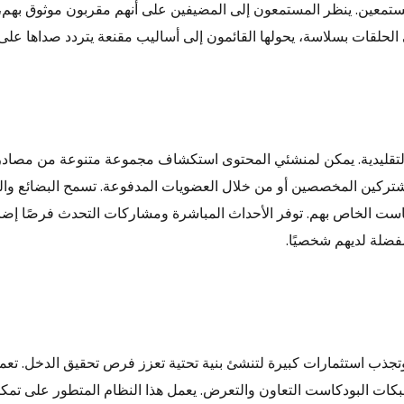
تمعين. ينظر المستمعون إلى المضيفين على أنهم مقربون موثوق بهم، مما
 الحلقات بسلاسة، يحولها القائمون إلى أساليب مقنعة يتردد صداها ع
 التقليدية. يمكن لمنشئي المحتوى استكشاف مجموعة متنوعة من مصادر ا
شتركين المخصصين أو من خلال العضويات المدفوعة. تسمح البضائع والم
كاست الخاص بهم. توفر الأحداث المباشرة ومشاركات التحدث فرصًا إضاف
ضلة لديهم شخصيًا.
تجذب استثمارات كبيرة لتنشئ بنية تحتية تعزز فرص تحقيق الدخل. تعمل 
شبكات البودكاست التعاون والتعرض. يعمل هذا النظام المتطور على تمك