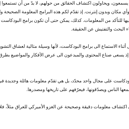
يسمعون، ويحاولون اكتشاف الحقائق من حولهم، لا بدّ من أن تستمعوا 
أي مكان وبدون إنترنت. إذ تقدّم لكم هذه البرامج المعلومة الصحيحة و
ها للتأكد من المعلومات. كذلك، يمكن حتى أن تكون برامج البودكاست ا
 البحث والتفتيش عن الحقيقة.
ل أثناء الاستماع الى برامج البودكاست، لأنها وسيلة مثالية لعشاق التشويق
 إذ يسعى صناع المحتوى والمبدعون الى عرض الأفكار والمواضيع بطرق 
لبودكاست على مجال واحد محدّد، بل هي تقدّم معلومات هائلة وجديدة في 
ها الناس ويصدّقونها، فيعرّفهم على تاريخها ومصدرها.
تشاف معلومات دقيقة وصحيحة عن الغزو الأميركي للعراق مثلاً، فلا ب