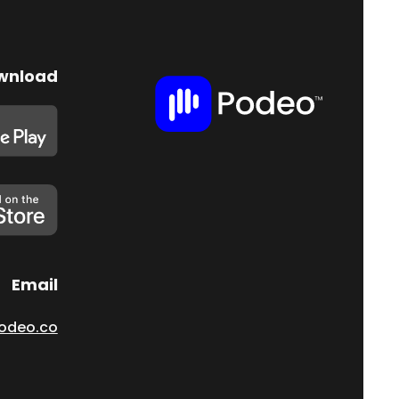
wnload
Email
odeo.co