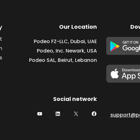
y
Our Location
Do
t
Podeo FZ-LLC, Dubai, UAE
m
Podeo, Inc. Newark, USA
s
Podeo SAL, Beirut, Lebanon
Social network
support@p