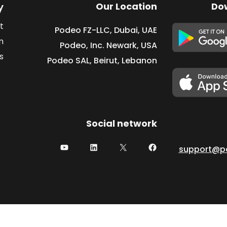
y
Our Location
Do
t
Podeo FZ-LLC, Dubai, UAE
m
Podeo, Inc. Newark, USA
s
Podeo SAL, Beirut, Lebanon
Social network
support@p