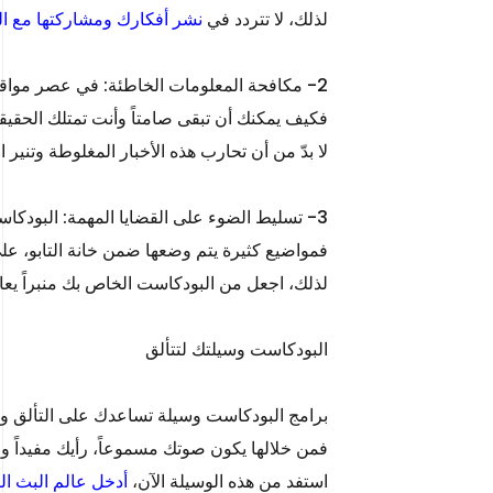
لذلك، لا تتردد في
نشر أفكارك ومشاركتها مع الم
2- مكافحة المعلومات الخاطئة: في عصر مواقع التواصل الاجتماعي تنتشر المعلومات الخاطئة والأخبار الكاذبة كالنار في الهشيم.
فكيف يمكنك أن تبقى صامتاً وأنت تمتلك الحق
لا بدّ من أن تحارب هذه الأخبار المغلوطة وتنير
3- تسليط الضوء على القضايا المهمة: البودكاست وسيلة مهمة ومفيدة لتسليط الضوء على العديد من القضايا الأساسية في المجتمع.
فمواضيع كثيرة يتم وضعها ضمن خانة التابو، عل
لذلك، اجعل من البودكاست الخاص بك منبراً يعال
البودكاست وسيلتك لتتألق
برامج البودكاست وسيلة تساعدك على التألق وال
فمن خلالها يكون صوتك مسموعاً، رأيك مفيداً
استفد من هذه الوسيلة الآن،
أدخل عالم البث ا