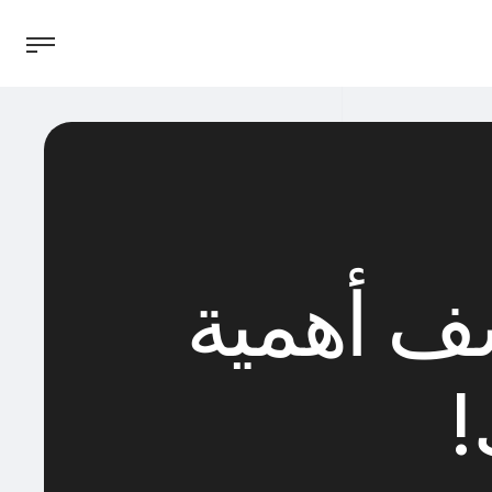
شف أهمية
!