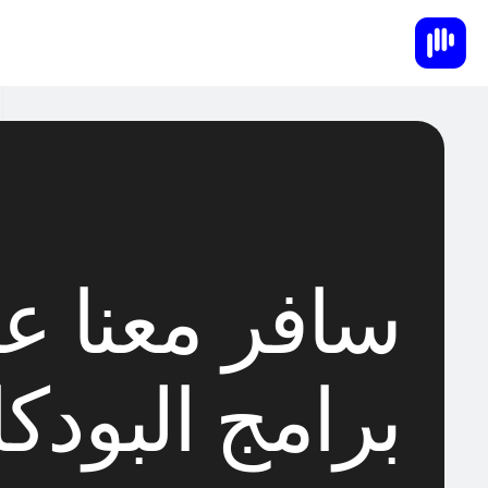
سافر معنا ع
برامج البود