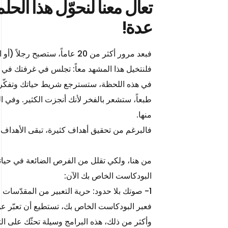
تعال معنا لنحوّل هذا الح
عدة!
فبعد مرور أكثر من 20 عاماً، ستصبح رجلاً (أو امرأة) حكيماً أنجز الكثير في حياته، ولكن…
فلنتخيل هذا المشهد معاً: تجلس في غرفتك في 
في هذه اللحظة، ستسترجع شريط حياتك وتفكّر
طبعاً، ستشعر بالفخر لأنك أنجزت الكثير. وفي
منها.
فالبرغم من تحقيق أهداف كثيرة، تبقى الأهداف
البودكاست الخاص بك الآن:
1- صوتك بلا حدود: حرية التعبير من المقدّسات في عالم البودكاست.
فعبر البودكاست الخاص بك، تستطيع أن تعبّر 
وأكثر من ذلك، هذه البرامج وسيلة تحثّك على 