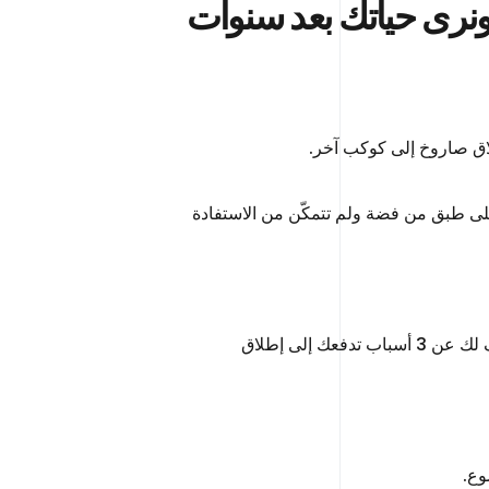
 ونرى حياتك بعد سنوات
لاق صاروخ إلى كوكب آخر.
لى طبق من فضة ولم تتمكّن من الاستفادة
من هنا، ولكي تقلل من الفرص الضائعة في حياتك وتخفف من الأمور التي قد تندم عليها في السنوات القادمة، سنكشف لك عن 3 أسباب تدفعك إلى إطلاق
وع.