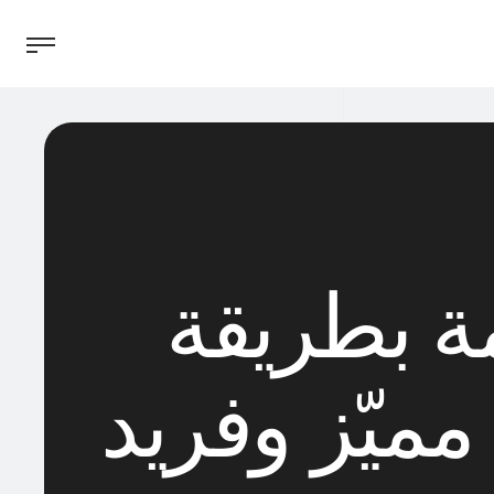
مة بطريقة
ميّز وفريد