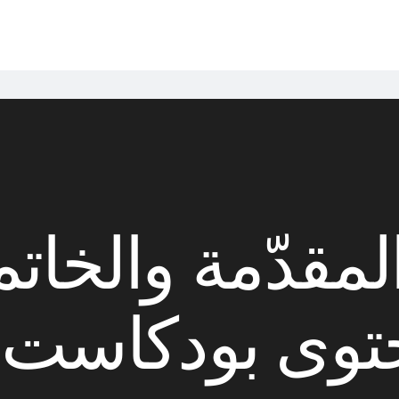
المقدّمة والخات
حتوى بودكاست م